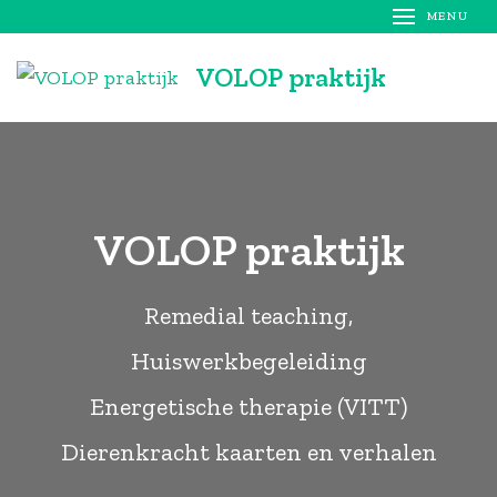
Ga
MENU
naar
VOLOP praktijk
inhoud
(Druk
enter)
VOLOP praktijk
Remedial teaching,
Huiswerkbegeleiding
Energetische therapie (VITT)
Dierenkracht kaarten en verhalen